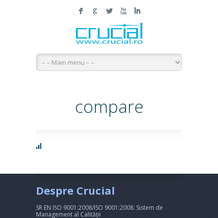
F
G
L
X
I
compare
Despre Crucial
SR EN ISO 9001:2008/ISO 9001:2008: Sistem de
Management al Calității