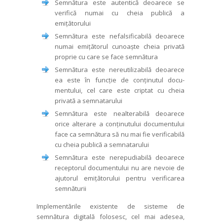
Semnătura este autentică deoa­rece se
verifică numai cu cheia publică a
emițătorului
Semnătura este nefalsificabilă deoa­rece
numai emițătorul cunoaște cheia privată
proprie cu care se face semnătura
Semnătura este nereutilizabilă deoa­rece
ea este în funcție de conținutul docu­
mentului, cel care este criptat cu cheia
privată a semnatarului
Semnătura este nealterabilă deoa­rece
orice alterare a conținutului documen­tului
face ca semnătura să nu mai fie verificabilă
cu cheia publică a semna­tarului
Semnătura este nerepudiabilă deoa­rece
receptorul documentului nu are ne­voie de
ajutorul emițătorului pentru veri­fi­carea
semnăturii
Implementările existente de sisteme de
semnătura digitală folosesc, cel mai ade­sea,