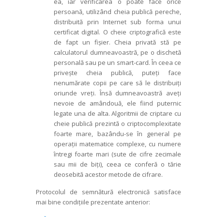
ea, iar verificarea o poate face orice
persoană, utilizând cheia publică pereche,
distribuită prin Internet sub forma unui
certificat digital.
O cheie criptografică este
de fapt un fișier. Cheia privată
stă
pe
calculatorul dumneavoastră, pe o dischetă
personală sau pe un smart-card. În ceea ce
privește cheia publică, puteți face
nenumărate copii pe care să le distribuiți
oriunde vreți. Însă dumneavoastră aveți
nevoie de amândouă, ele fiind puternic
legate una de alta. Algoritmii de criptare cu
cheie publică prezintă o criptocomplexitate
foarte mare, bazându-se în general pe
operații matema­tice complexe, cu numere
întregi foarte mari (sute de cifre zecimale
sau mii de biți), ceea ce conferă o tărie
deosebită acestor metode de cifrare.
Protocolul de semnătură electronică satisface
mai bine condițiile prezentate anterior: