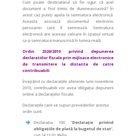
Cum poate destinatarul să fie sigur că acel
document a fost trimis de dumneavoastră? În
acest caz puteți apela la semnatura electronică.
Aceasta asociază documentul electro­nic
persoanei care îl semnează. Semnatura
electronică are aceeași valoare în spațiul virtual
ca și semnatura manuscrisă în lumea reală.
Ordin 2520/2010 privind depunerea
declaratiilor fiscale prin mijloace electronice
de transmitere la distanta de catre
contribuabili
Începând cu declarațiile aferente lunii noiembrie
2010, contribuabilii vor avea obligația depunerii
online a declarațiilor fiscale.
Declarațiile care se supun prevederilor acestui
ordin sunt:
Declarația 100 “
Declarație privind
obligațiile de plată la bugetul de stat
“,
cod 14.13.01.99/bs