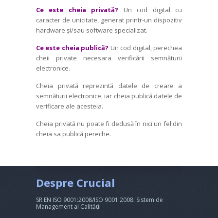
Ce este cheia privată?
Un cod digital cu
caracter de unicitate, generat printr-un dispozitiv
hardware și/sau software spe­cializat.
Ce este cheia publică?
Un cod digital, perechea
cheii private necesara verificării semnăturii
electronice.
Cheia privată reprezintă datele de creare a
semnăturii electronice, iar cheia publică datele de
verificare ale acesteia.
Cheia privată nu poate fi dedusă în nici un fel din
cheia sa publică pereche.
Despre Crucial
SR EN ISO 9001:2008/ISO 9001:2008: Sistem de
Management al Calității