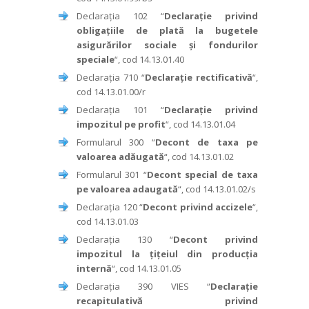
Declarația 102 “
Declarație privind
obligațiile de plată la bugetele
asigurărilor sociale și fondurilor
speciale
“, cod 14.13.01.40
Declarația 710 “
Declarație rectificativă
“,
cod 14.13.01.00/r
Declarația 101 “
Declarație privind
impozitul pe profit
“, cod 14.13.01.04
Formularul 300 “
Decont de taxa pe
valoarea adăugată
“, cod 14.13.01.02
Formularul 301 “
Decont special de taxa
pe valoarea adaugată
“, cod 14.13.01.02/s
Declarația 120 “
Decont privind accizele
“,
cod 14.13.01.03
Declarația 130 “
Decont privind
impozitul la țițeiul din producția
internă
“, cod 14.13.01.05
Declarația 390 VIES “
Declarație
recapitulativă privind