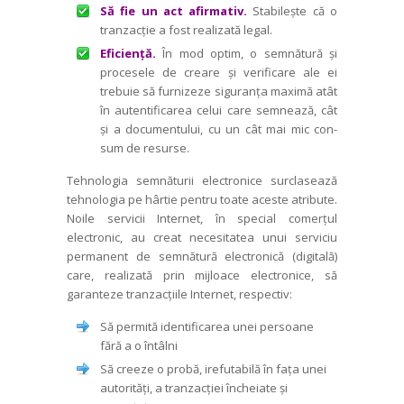
Să fie un act afirmativ.
Stabilește că o
tranzacție a fost realizată legal.
Eficiență.
În mod optim, o semnătură și
procesele de creare și verificare ale ei
trebuie să furnizeze siguranța maximă atât
în autentificarea celui care semnează, cât
și a documentului, cu un cât mai mic con­
sum de resurse.
Tehnologia semnăturii electronice sur­clasează
tehnologia
pe hârtie
pentru toate aceste atribute.
Noile servicii Internet, în special comerțul
electronic, au creat necesitatea unui serviciu
permanent de semnătură electronică (digitală)
care, reali­zată prin mijloace electronice, să
garanteze tranzacțiile Internet, respectiv:
Să permită identificarea unei persoane
fără a o întâlni
Să creeze o probă, irefutabilă în fața unei
autorități, a tranzacției încheiate și