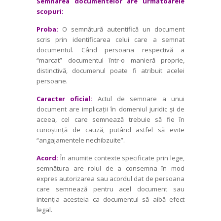
Semnarea documentelor are urmă­toarele
scopuri:
Proba:
O semnătură autentifică un document
scris prin identi­ficarea celui care a semnat
documentul. Când persoana respectivă a
“marcat” documentul într-o manieră proprie,
distin­ctivă, documenul poate fi atribuit acelei
persoane.
Caracter oficial:
Actul de semnare a unui
document are implicații în domeniul juridic și de
aceea, cel care semnează tre­buie să fie în
cunoștință de cauză, putând astfel să evite
“angajamentele nechib­zuite”.
Acord:
În anumite contexte speci­ficate prin lege,
semnătura are rolul de a consemna în mod
expres autorizarea sau acordul dat de persoana
care sem­nează pentru acel document sau
intenția acesteia ca documentul să aibă efect
legal.