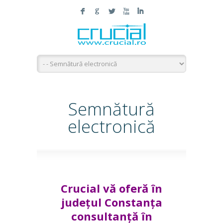
F
G
L
X
I
Semnătură
electronică
Crucial vă oferă în
județul Constanța
consultanță în