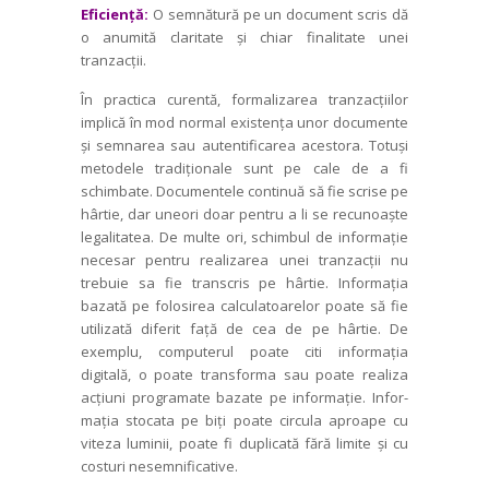
Eficiență:
O semnătură pe un docu­ment scris dă
o anumită claritate și chiar finalitate unei
tranzacții.
În practica curentă, formalizarea tran­zacțiilor
implică în mod normal existența unor documente
și semnarea sau autenti­ficarea acestora. Totuși
metodele tradițio­nale sunt pe cale de a fi
schimbate. Docu­mentele continuă să fie scrise pe
hârtie, dar uneori doar pentru a li se recunoaște
legalitatea. De multe ori, schimbul de infor­mație
necesar pentru realizarea unei tranzacții nu
trebuie sa fie transcris pe hârtie. Informația
bazată pe folosirea calculatoarelor poate să fie
utilizată diferit față de cea de pe hârtie. De
exemplu, com­puterul poate
citi
informația
digitală, o poate transforma sau poate realiza
acțiuni programate bazate pe informație. Infor­
mația stocata pe biți poate circula aproape cu
viteza luminii, poate fi duplicată fără limite și cu
costuri nesemnificative.