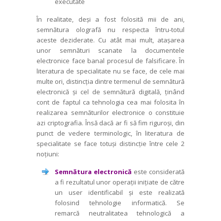
executate
În realitate, deși a fost folosită mii de ani,
semnătura olografă nu respecta întru-totul
aceste deziderate. Cu atât mai mult, atașarea
unor semnături scanate la docu­mentele
electronice face banal procesul de falsificare. În
literatura de specialitate nu se face, de cele mai
multe ori, distincția dintre termenul de semnătură
electronică și cel de semnătură digitală, ținând
cont de faptul ca tehnologia cea mai folosita în
realizarea semnăturilor electronice o constituie
azi criptografia. Însă dacă ar fi să fim riguroși, din
punct de vedere termi­no­logic, în literatura de
specialitate se face totuși distincție între cele 2
noțiuni:
Semnătura electronică
este consi­derată
a fi rezultatul unor operații inițiate de către
un user identificabil și este reali­zată
folosind tehnologie informatică. Se
remarcă neutralitatea tehnologică a