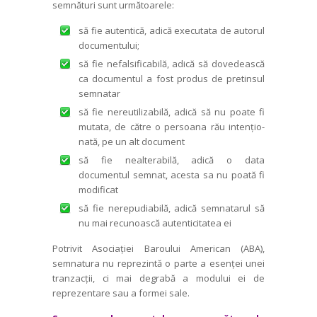
semnături sunt urmă­toarele:
să fie autentică, adică executata de autorul
documentului;
să fie nefalsifi­cabilă, adică să dovedească
ca documentul a fost produs de pretinsul
semnatar
să fie nereutilizabilă, adică să nu poate fi
mutata, de către o persoana rău intențio­
nată, pe un alt document
să fie nealte­rabilă, adică o data
documentul semnat, acesta sa nu poată fi
modificat
să fie nerepudiabilă, adică semnatarul să
nu mai recunoască autenticitatea ei
Potrivit Asociației Baroului American (ABA),
semnatura nu reprezintă o parte a esenței unei
tranzacții, ci mai degrabă a modului ei de
reprezentare sau a formei sale.