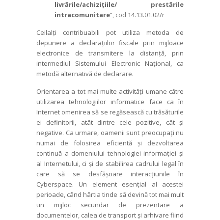
livrările/achizițiile/ prestările
intracomunitare
“, cod 14.13.01.02/r
Ceilalți contribuabili pot utiliza metoda de
depunere a declarațiilor fiscale prin mijloace
electronice de transmitere la distanță, prin
intermediul Sistemului Electronic Național, ca
metodă alternativă de declarare.
Orientarea a tot mai multe activi­tăți umane către
utilizarea tehnolo­giilor informatice face ca în
Internet omenirea să se regăsească cu trăsăturile
ei definitorii, atât dintre cele pozitive, cât și
negative. Ca urmare, oamenii sunt preocupați nu
numai de folosirea eficientă și dezvoltarea
continuă a domeniului tehnologiei informației și
al Internetului, ci și de stabilirea cadrului legal în
care să se desfășoare interacțiunile în
Cyberspace. Un element esențial al acestei
perioade, când hârtia tinde să devină tot mai mult
un mijloc secundar de prezentare a
documentelor, calea de transport și arhivare fiind