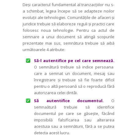
Deși caracterul fundamental al tranzac­țiilor nu s-
a schimbat, legea începe să se adapteze noilor
evoluții ale tehnologiei. Comunitățile de afaceri și
juridice trebuie să elaboreze reguli și practici care
folosesc noua tehnologie. Pentru ca actul de
sem­nare a unui document să atingă scopurile
prezentate mai sus, semnătura trebuie să aibă
următoarele 4 atribute:
Să-l autentifice pe cel care semnează.
O semnătură trebuie să indice persoana
care a semnat un document, mesaj sau
înregistrare și trebuie să fie foarte dificil
pentru o altă persoană să o reproducă fără
autorizarea celei dintâi.
Să autentifice documentul.
O
semnaătură trebuie să identifice
documentul pe care se găsește, făcând
imposibilă falsifi­carea sau alterarea
acestuia sau a semnă­turii, fără a se putea
detecta acest lucru.