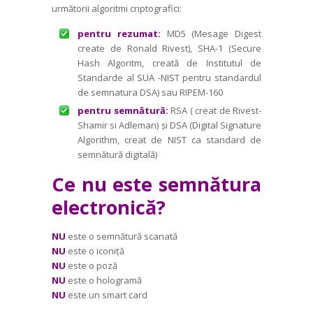
următorii algoritmi criptografici:
pentru rezumat:
MD5 (Mesage Digest
create de Ronald Rivest), SHA-1 (Secure
Hash Algoritm, creată de Insti­tutul de
Standarde al SUA -NIST pentru standardul
de semnatura DSA) sau RIPEM-160
pentru semnătură:
RSA ( creat de Rivest-
Shamir si Adleman) și DSA (Digital Signature
Algorithm, creat de NIST ca standard de
semnătură digitală)
Ce nu este semnătura
electronică?
NU
este o semnătură scanată
NU
este o iconiță
NU
este o poză
NU
este o hologramă
NU
este un smart card