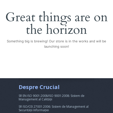
Great things are on
the horizon
Something big is brewing! Our store is in the works and will be
launching soon!
Despre Crucial
SR EN ISO 9001:2008/ISO 9001:2008: Sistem de
Management al Calității
SR ISO/CEI 27001:2006: Sistem de Management al
Securității Informației