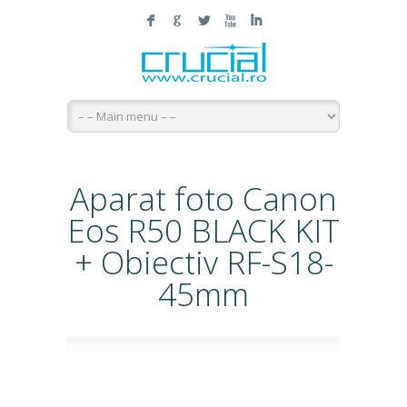
F
G
L
X
I
Aparat foto Canon
Eos R50 BLACK KIT
+ Obiectiv RF-S18-
45mm