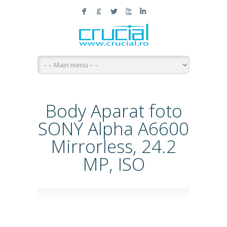
F
G
L
X
I
Body Aparat foto
SONY Alpha A6600
Mirrorless, 24.2
MP, ISO