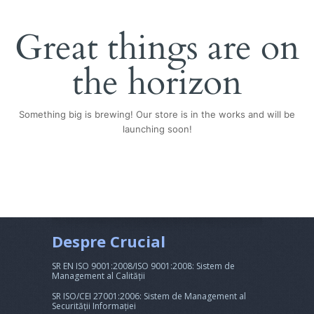
Great things are on
the horizon
Something big is brewing! Our store is in the works and will be
launching soon!
Despre Crucial
SR EN ISO 9001:2008/ISO 9001:2008: Sistem de
Management al Calității
SR ISO/CEI 27001:2006: Sistem de Management al
Securității Informației