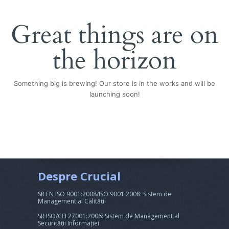
Great things are on
the horizon
Something big is brewing! Our store is in the works and will be
launching soon!
Despre Crucial
SR EN ISO 9001:2008/ISO 9001:2008: Sistem de
Management al Calității
SR ISO/CEI 27001:2006: Sistem de Management al
Securității Informației