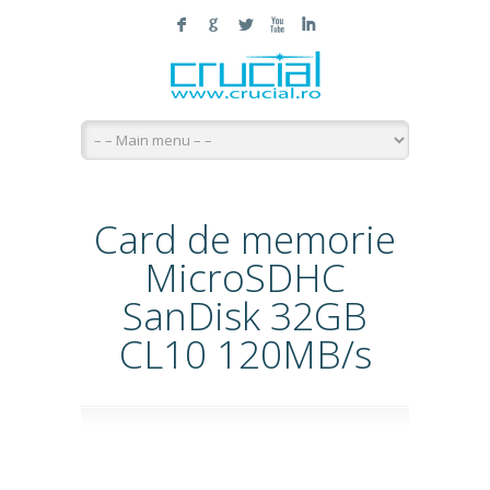
F
G
L
X
I
Card de memorie
MicroSDHC
SanDisk 32GB
CL10 120MB/s