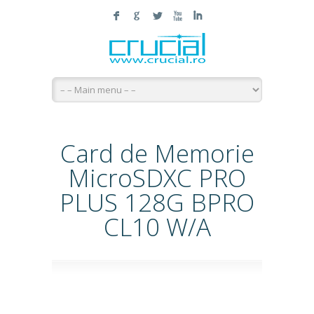
F
G
L
X
I
Card de Memorie
MicroSDXC PRO
PLUS 128G BPRO
CL10 W/A