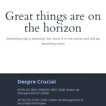
Great things are on
the horizon
Something big is brewing! Our store is in the works and will be
launching soon!
Despre Crucial
SR EN ISO 9001:2008/ISO 9001:2008: Sistem de
Management al Calității
SR ISO/CEI 27001:2006: Sistem de Management al
Securității Informației