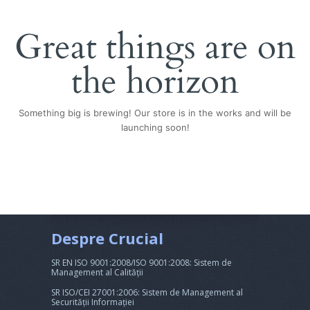
Great things are on
the horizon
Something big is brewing! Our store is in the works and will be
launching soon!
Despre Crucial
SR EN ISO 9001:2008/ISO 9001:2008: Sistem de
Management al Calității
SR ISO/CEI 27001:2006: Sistem de Management al
Securității Informației