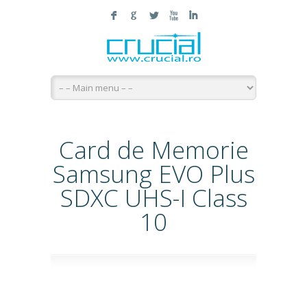
F
G
L
X
I
Card de Memorie
Samsung EVO Plus
SDXC UHS-I Class
10