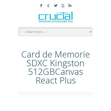
F
G
L
X
I
Card de Memorie
SDXC Kingston
512GBCanvas
React Plus