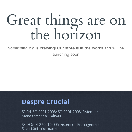
Great things are on
the horizon
Something big is brewing! Our store is in the works and will be
launching soon!
Despre Crucial
SR EN ISO 9001:2008/ISO 9001:2008: Sistem de
Management al Calității
SR ISO/CEI 27001:2006: Sistem de Management al
Securității Informației