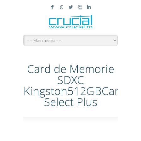
F
G
L
X
I
Card de Memorie
SDXC
Kingston512GBCanvas
Select Plus