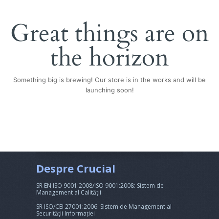
Great things are on
the horizon
Something big is brewing! Our store is in the works and will be
launching soon!
Despre Crucial
SR EN ISO 9001:2008/ISO 9001:2008: Sistem de
Management al Calității
SR ISO/CEI 27001:2006: Sistem de Management al
Securității Informației