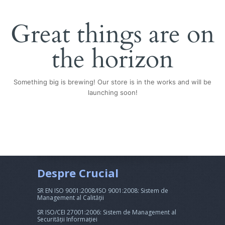
Great things are on
the horizon
Something big is brewing! Our store is in the works and will be
launching soon!
Despre Crucial
SR EN ISO 9001:2008/ISO 9001:2008: Sistem de
Management al Calității
SR ISO/CEI 27001:2006: Sistem de Management al
Securității Informației