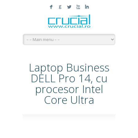
F
G
L
X
I
Laptop Business
DELL Pro 14, cu
procesor Intel
Core Ultra