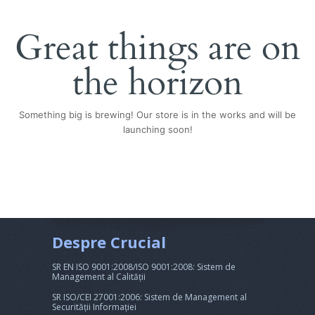
Great things are on
the horizon
Something big is brewing! Our store is in the works and will be
launching soon!
Despre Crucial
SR EN ISO 9001:2008/ISO 9001:2008: Sistem de
Management al Calității
SR ISO/CEI 27001:2006: Sistem de Management al
Securității Informației