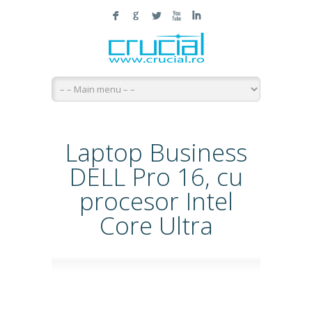
F
G
L
X
I
Laptop Business
DELL Pro 16, cu
procesor Intel
Core Ultra