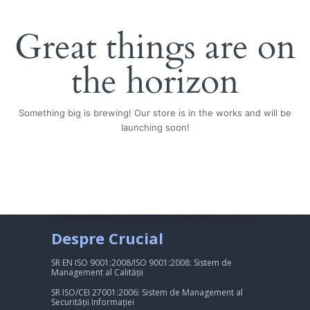
Great things are on
the horizon
Something big is brewing! Our store is in the works and will be
launching soon!
Despre Crucial
SR EN ISO 9001:2008/ISO 9001:2008: Sistem de
Management al Calității
SR ISO/CEI 27001:2006: Sistem de Management al
Securității Informației