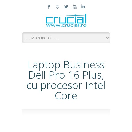
F
G
L
X
I
Laptop Business
Dell Pro 16 Plus,
cu procesor Intel
Core