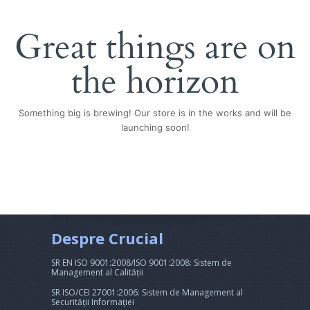
Great things are on
the horizon
Something big is brewing! Our store is in the works and will be
launching soon!
Despre Crucial
SR EN ISO 9001:2008/ISO 9001:2008: Sistem de
Management al Calității
SR ISO/CEI 27001:2006: Sistem de Management al
Securității Informației