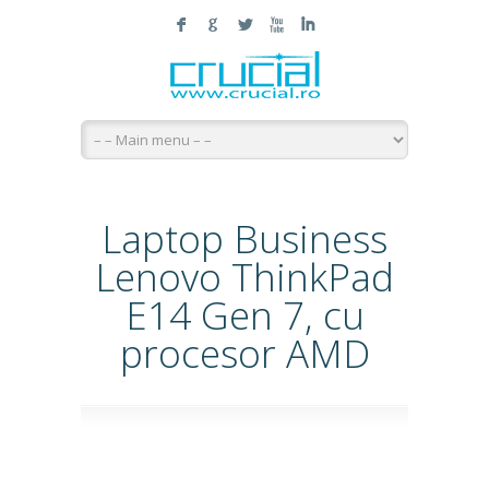
F
G
L
X
I
Laptop Business
Lenovo ThinkPad
E14 Gen 7, cu
procesor AMD