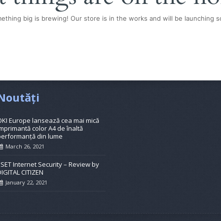
ething big is brewing! Our store is in the works and will be launching s
Noutăți
OKI Europe lansează cea mai mică
mprimantă color A4 de înaltă
performanță din lume
March 26, 2021
ESET Internet Security – Review by
DIGITAL CITIZEN
January 22, 2021