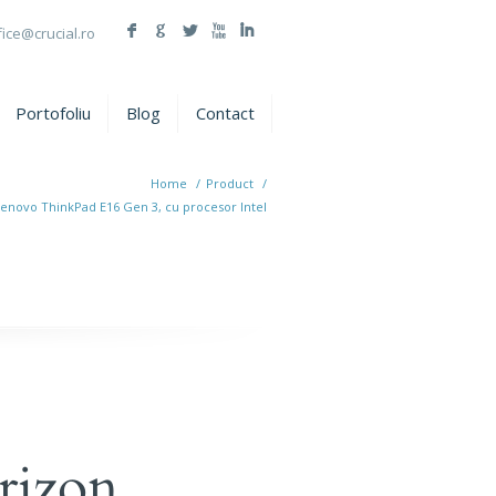
F
G
L
X
I
fice@crucial.ro
Portofoliu
Blog
Contact
Home
/
Product
/
Lenovo ThinkPad E16 Gen 3, cu procesor Intel
rizon