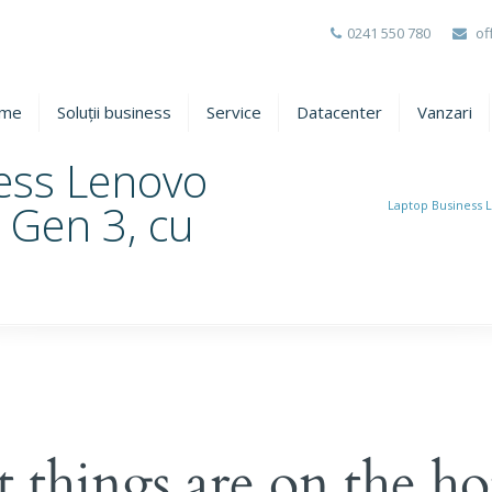
0241 550 780
of
me
Soluții business
Service
Datacenter
Vanzari
ess Lenovo
 Gen 3, cu
Laptop Business 
l
t things are on the ho