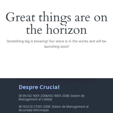
Great things are on
the horizon
Something big is brewing! Our store is in the works and will be
launching soon!
Despre Crucial
SR EN ISO 9001:2008/ISO 9001:2008: Sistem de
Management al Calității
SR ISO/CEI 27001:2006: Sistem de Management al
Securității Informației