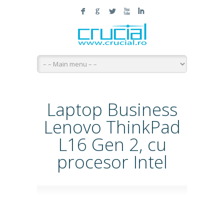
F
G
L
X
I
Laptop Business
Lenovo ThinkPad
L16 Gen 2, cu
procesor Intel