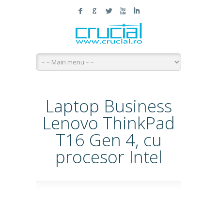
F
G
L
X
I
Laptop Business
Lenovo ThinkPad
T16 Gen 4, cu
procesor Intel