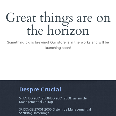
Great things are on
the horizon
Something big is brewing! Our store is in the works and will be
launching soon!
Despre Crucial
SR EN ISO 9001:2008/ISO 9001:2008: Sistem de
Management al Calității
SR ISO/CEI 27001:2006: Sistem de Management al
Securității Informației