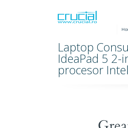
Ho
Laptop Cons
IdeaPad 5 2-i
procesor Inte
Grea