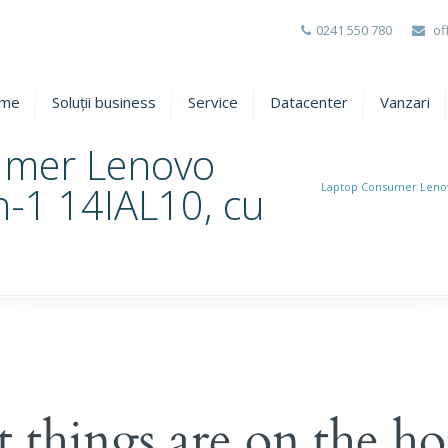
0241 550 780
of
me
Soluții business
Service
Datacenter
Vanzari
umer Lenovo
n-1 14IAL10, cu
Laptop Consumer Lenovo
l
t things are on the ho