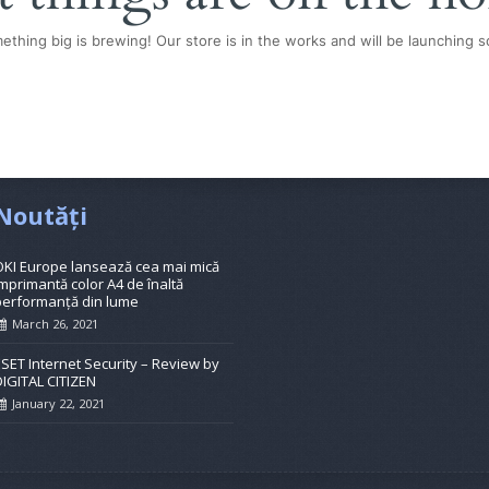
ething big is brewing! Our store is in the works and will be launching s
Noutăți
OKI Europe lansează cea mai mică
mprimantă color A4 de înaltă
performanță din lume
March 26, 2021
ESET Internet Security – Review by
DIGITAL CITIZEN
January 22, 2021