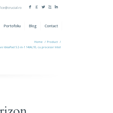
F
G
L
X
I
fice@crucial.ro
Portofoliu
Blog
Contact
Home
/
Product
/
 IdeaPad 5 2-in-1 14IAL10, cu procesor Intel
rizon