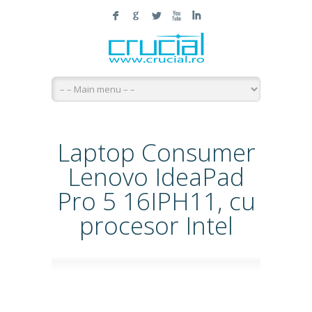
F
G
L
X
I
Laptop Consumer
Lenovo IdeaPad
Pro 5 16IPH11, cu
procesor Intel