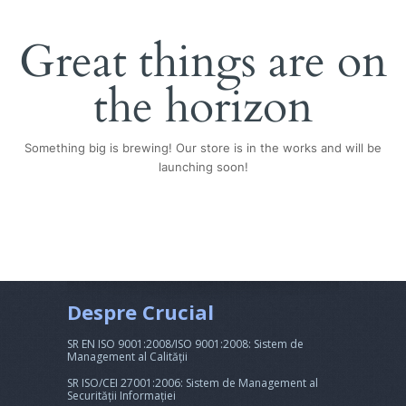
Great things are on
the horizon
Something big is brewing! Our store is in the works and will be
launching soon!
Despre Crucial
SR EN ISO 9001:2008/ISO 9001:2008: Sistem de
Management al Calității
SR ISO/CEI 27001:2006: Sistem de Management al
Securității Informației