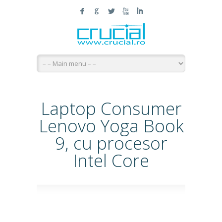
F
G
L
X
I
Laptop Consumer
Lenovo Yoga Book
9, cu procesor
Intel Core