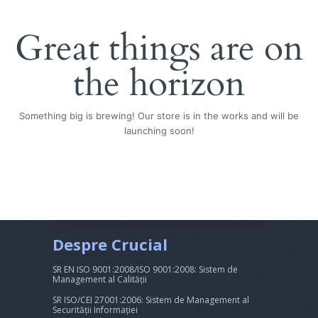
Great things are on
the horizon
Something big is brewing! Our store is in the works and will be
launching soon!
Despre Crucial
SR EN ISO 9001:2008/ISO 9001:2008: Sistem de
Management al Calității
SR ISO/CEI 27001:2006: Sistem de Management al
Securității Informației