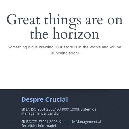
Great things are on
the horizon
Something big is brewing! Our store is in the works and will be
launching soon!
Despre Crucial
SR EN ISO 9001:2008/ISO 9001:2008: Sistem de
Management al Calității
SR ISO/CEI 27001:2006: Sistem de Management al
Securității Informației