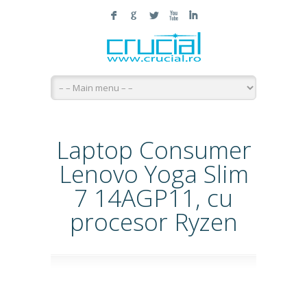
F
G
L
X
I
Laptop Consumer
Lenovo Yoga Slim
7 14AGP11, cu
procesor Ryzen