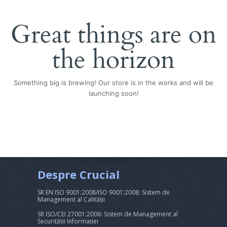
Great things are on
the horizon
Something big is brewing! Our store is in the works and will be
launching soon!
Despre Crucial
SR EN ISO 9001:2008/ISO 9001:2008: Sistem de
Management al Calității
SR ISO/CEI 27001:2006: Sistem de Management al
Securității Informației