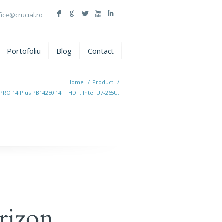
F
G
L
X
I
fice@crucial.ro
Portofoliu
Blog
Contact
Home
/
Product
/
PRO 14 Plus PB14250 14" FHD+, Intel U7-265U,
rizon