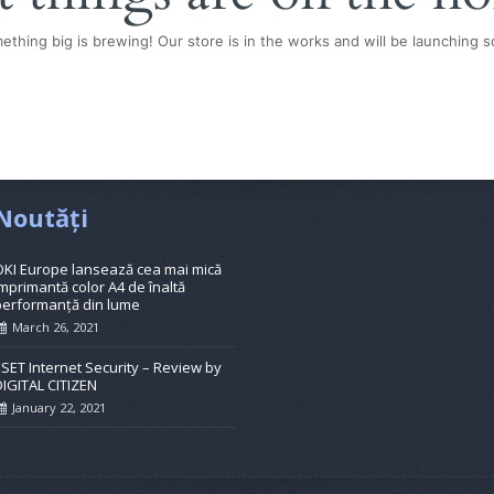
ething big is brewing! Our store is in the works and will be launching s
Noutăți
OKI Europe lansează cea mai mică
mprimantă color A4 de înaltă
performanță din lume
March 26, 2021
ESET Internet Security – Review by
DIGITAL CITIZEN
January 22, 2021