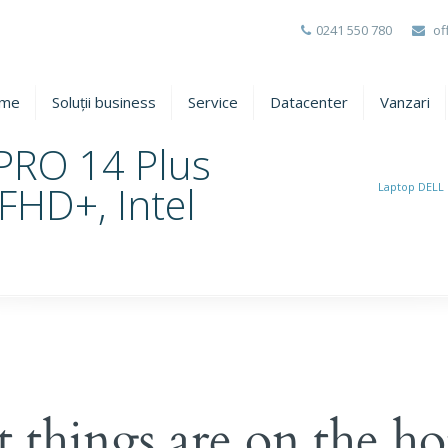
0241 550 780
of
me
Soluții business
Service
Datacenter
Vanzari
PRO 14 Plus
FHD+, Intel
Laptop DELL 
t things are on the ho