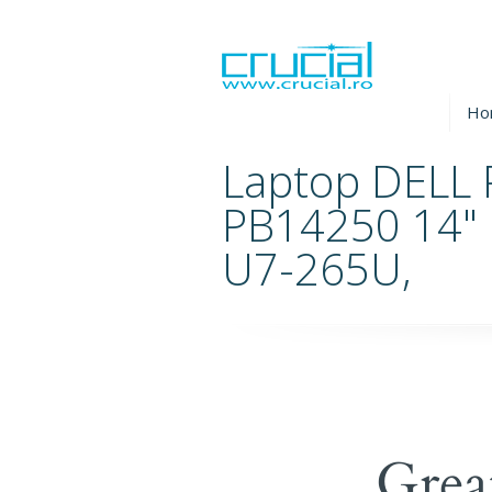
Ho
Laptop DELL 
PB14250 14" 
U7-265U,
Grea