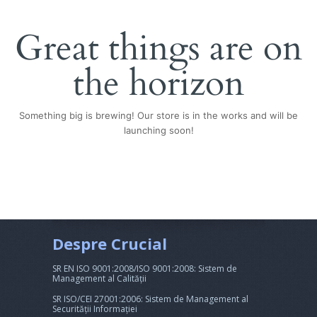
Great things are on
the horizon
Something big is brewing! Our store is in the works and will be
launching soon!
Despre Crucial
SR EN ISO 9001:2008/ISO 9001:2008: Sistem de
Management al Calității
SR ISO/CEI 27001:2006: Sistem de Management al
Securității Informației