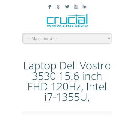
F
G
L
X
I
Laptop Dell Vostro
3530 15.6 inch
FHD 120Hz, Intel
i7-1355U,