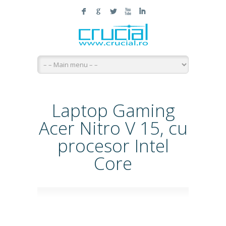
F
G
L
X
I
Laptop Gaming
Acer Nitro V 15, cu
procesor Intel
Core