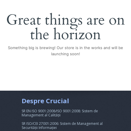
Great things are on
the horizon
Something big is brewing! Our store is in the works and will be
launching soon!
Despre Crucial
SR EN ISO 9001:2008/ISO 9001:2008: Sistem de
Management al Calității
SR ISO/CEI 27001:2006: Sistem de Management al
Securității Informației