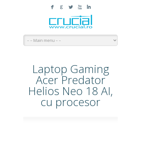
F
G
L
X
I
Laptop Gaming
Acer Predator
Helios Neo 18 AI,
cu procesor