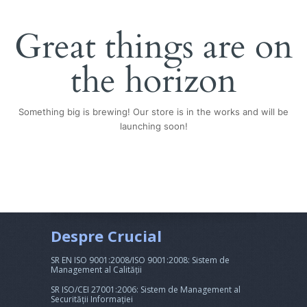
Great things are on
the horizon
Something big is brewing! Our store is in the works and will be
launching soon!
Despre Crucial
SR EN ISO 9001:2008/ISO 9001:2008: Sistem de
Management al Calității
SR ISO/CEI 27001:2006: Sistem de Management al
Securității Informației