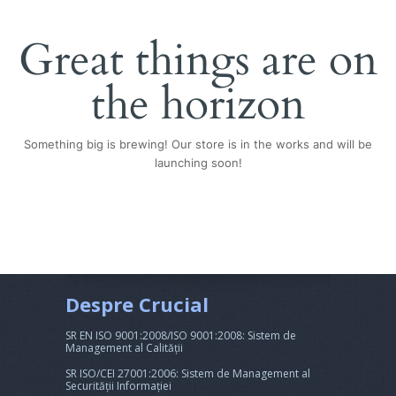
Great things are on
the horizon
Something big is brewing! Our store is in the works and will be
launching soon!
Despre Crucial
SR EN ISO 9001:2008/ISO 9001:2008: Sistem de
Management al Calității
SR ISO/CEI 27001:2006: Sistem de Management al
Securității Informației