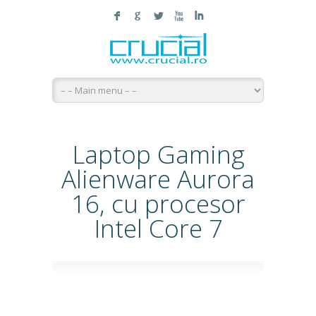
F
G
L
X
I
Laptop Gaming
Alienware Aurora
16, cu procesor
Intel Core 7