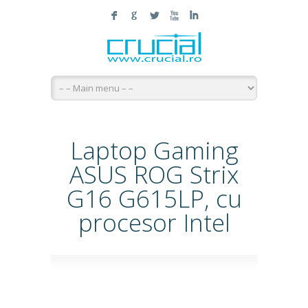
F
G
L
X
I
Laptop Gaming
ASUS ROG Strix
G16 G615LP, cu
procesor Intel