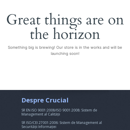
Great things are on
the horizon
Something big is brewing! Our store is in the works and will be
launching soon!
Despre Crucial
SR EN ISO 9001:2008/ISO 9001:2008: Sistem de
Management al Calității
SR ISO/CEI 27001:2006: Sistem de Management al
Securității Informației