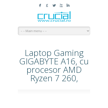
F
G
L
X
I
Laptop Gaming
GIGABYTE A16, cu
procesor AMD
Ryzen 7 260,