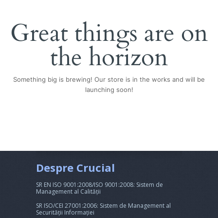
Great things are on
the horizon
Something big is brewing! Our store is in the works and will be
launching soon!
Despre Crucial
SR EN ISO 9001:2008/ISO 9001:2008: Sistem de
Management al Calității
SR ISO/CEI 27001:2006: Sistem de Management al
Securității Informației