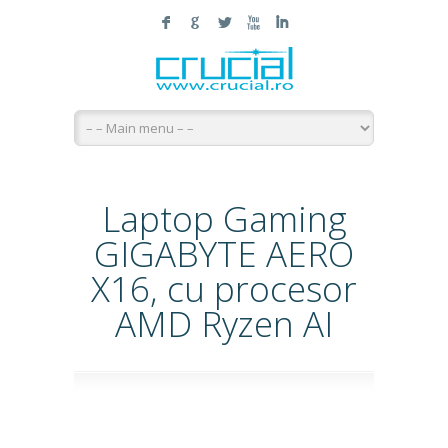
F
G
L
X
I
Laptop Gaming
GIGABYTE AERO
X16, cu procesor
AMD Ryzen AI