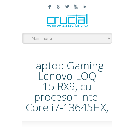
F
G
L
X
I
Laptop Gaming
Lenovo LOQ
15IRX9, cu
procesor Intel
Core i7-13645HX,