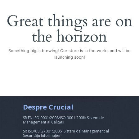
Great things are on
the horizon
Something big is brewing! Our store is in the works and will be
launching soon!
Despre Crucial
SR EN ISO 9001:2008/ISO 9001:2008: Sistem de
Management al Calității
SR ISO/CEI 27001:2006: Sistem de Management al
Securității Informației