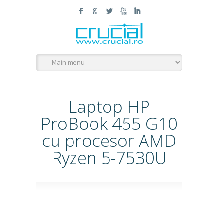
F
G
L
X
I
Laptop HP
ProBook 455 G10
cu procesor AMD
Ryzen 5-7530U