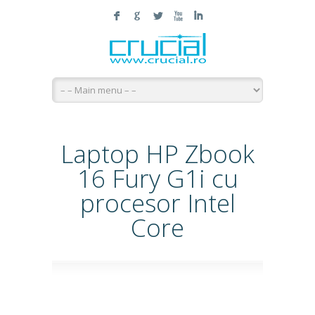
F
G
L
X
I
Laptop HP Zbook
16 Fury G1i cu
procesor Intel
Core