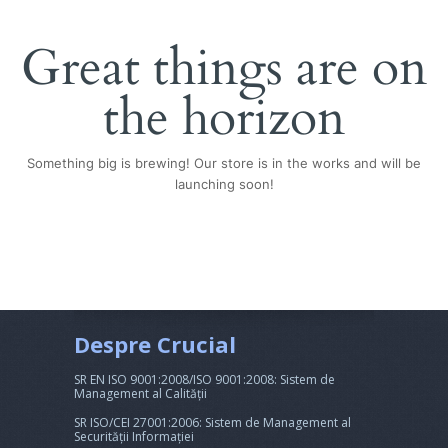
Great things are on
the horizon
Something big is brewing! Our store is in the works and will be
launching soon!
Despre Crucial
SR EN ISO 9001:2008/ISO 9001:2008: Sistem de
Management al Calității
SR ISO/CEI 27001:2006: Sistem de Management al
Securității Informației