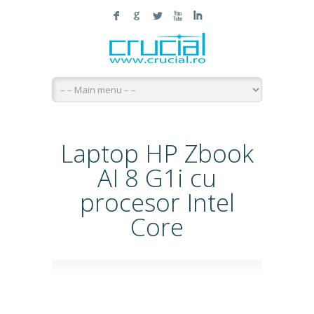
F
G
L
X
I
Laptop HP Zbook
AI 8 G1i cu
procesor Intel
Core