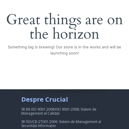
Great things are on
the horizon
Something big is brewing! Our store is in the works and will be
launching soon!
Despre Crucial
SR EN ISO 9001:2008/ISO 9001:2008: Sistem de
Management al Calității
SR ISO/CEI 27001:2006: Sistem de Management al
Securității Informației