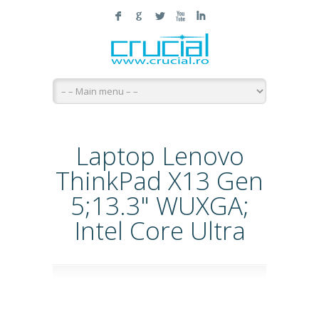
F
G
L
X
I
Laptop Lenovo
ThinkPad X13 Gen
5;13.3" WUXGA;
Intel Core Ultra