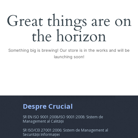
Great things are on
the horizon
Something big is brewing! Our store is in the works and will be
launching soon!
Despre Crucial
SR EN ISO 9001:2008/ISO 9001:2008: Sistem de
Management al Calității
SR ISO/CEI 27001:2006: Sistem de Management al
Securității Informației