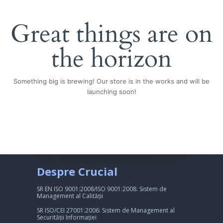
Great things are on
the horizon
Something big is brewing! Our store is in the works and will be
launching soon!
Despre Crucial
SR EN ISO 9001:2008/ISO 9001:2008: Sistem de
Management al Calității
SR ISO/CEI 27001:2006: Sistem de Management al
Securității Informației