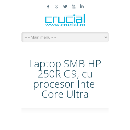
F
G
L
X
I
Laptop SMB HP
250R G9, cu
procesor Intel
Core Ultra