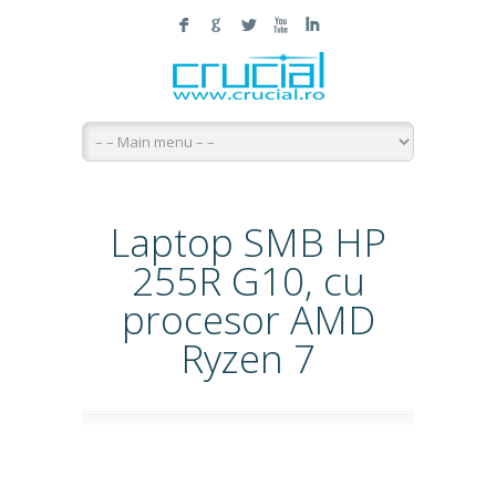
F
G
L
X
I
Laptop SMB HP
255R G10, cu
procesor AMD
Ryzen 7