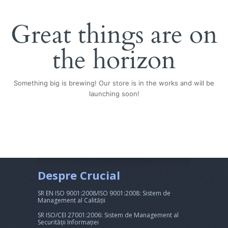
Great things are on
the horizon
Something big is brewing! Our store is in the works and will be
launching soon!
Despre Crucial
SR EN ISO 9001:2008/ISO 9001:2008: Sistem de
Management al Calității
SR ISO/CEI 27001:2006: Sistem de Management al
Securității Informației