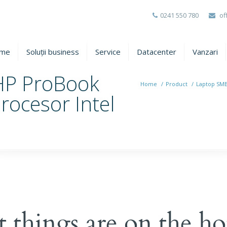
0241 550 780
of
me
Soluții business
Service
Datacenter
Vanzari
HP ProBook
Home
/
Product
/
Laptop SMB
rocesor Intel
t things are on the ho