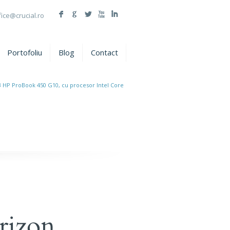
F
G
L
X
I
fice@crucial.ro
Portofoliu
Blog
Contact
 HP ProBook 450 G10, cu procesor Intel Core
rizon