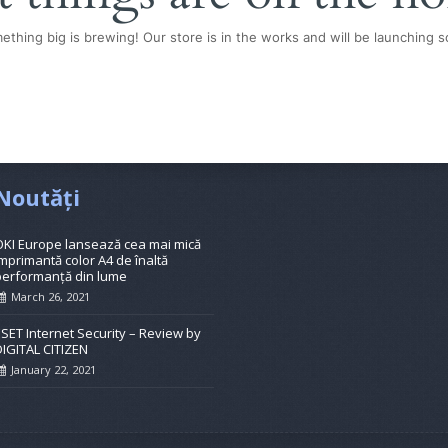
ething big is brewing! Our store is in the works and will be launching s
Noutăți
OKI Europe lansează cea mai mică
mprimantă color A4 de înaltă
performanță din lume
March 26, 2021
ESET Internet Security – Review by
DIGITAL CITIZEN
January 22, 2021