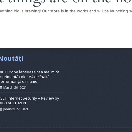
ething big is brewing! Our store is in the works and will be launching s
Noutăți
OKI Europe lansează cea mai mică
mprimantă color A4 de înaltă
performanță din lume
March 26, 2021
ESET Internet Security – Review by
DIGITAL CITIZEN
January 22, 2021