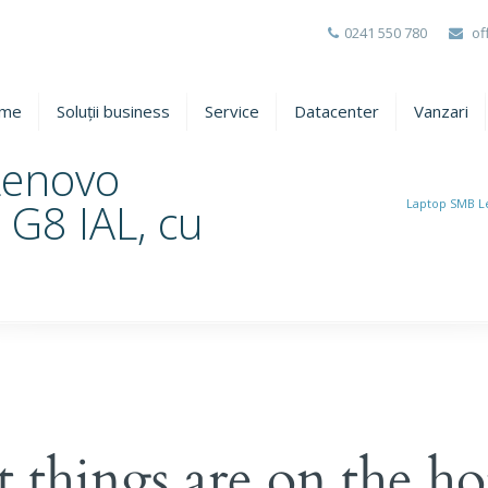
0241 550 780
of
me
Soluții business
Service
Datacenter
Vanzari
Lenovo
G8 IAL, cu
Laptop SMB Le
l
t things are on the ho