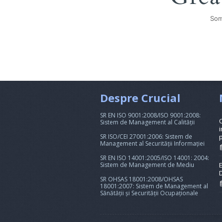
Som
Despre Crucial
SR EN ISO 9001:2008/ISO 9001:2008:
Sistem de Management al Calității
i
SR ISO/CEI 27001:2006: Sistem de
Management al Securității Informației
SR EN ISO 14001:2005/ISO 14001: 2004:
Sistem de Management de Mediu
SR OHSAS 18001:2008/OHSAS
18001:2007: Sistem de Management al
Sănătății și Securității Ocupaționale