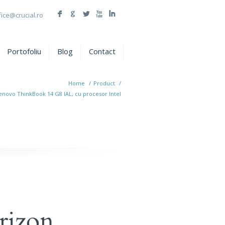
F
G
L
X
I
fice@crucial.ro
Portofoliu
Blog
Contact
Home
/
Product
/
novo ThinkBook 14 G8 IAL, cu procesor Intel
rizon