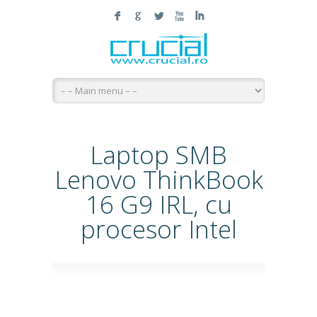
F
G
L
X
I
Laptop SMB
Lenovo ThinkBook
16 G9 IRL, cu
procesor Intel