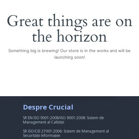
Great things are on
the horizon
Something big is brewing! Our store is in the works and will be
launching soon!
Despre Crucial
SR EN ISO 9001:2008/ISO 9001:2008: Sistem de
Management al Calității
SR ISO/CEI 27001:2006: Sistem de Management al
Securității Informației