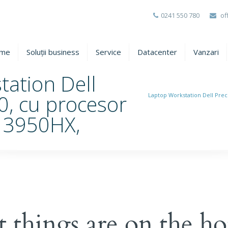
0241 550 780
of
me
Soluții business
Service
Datacenter
Vanzari
ation Dell
0, cu procesor
Laptop Workstation Dell Preci
-13950HX,
t things are on the ho