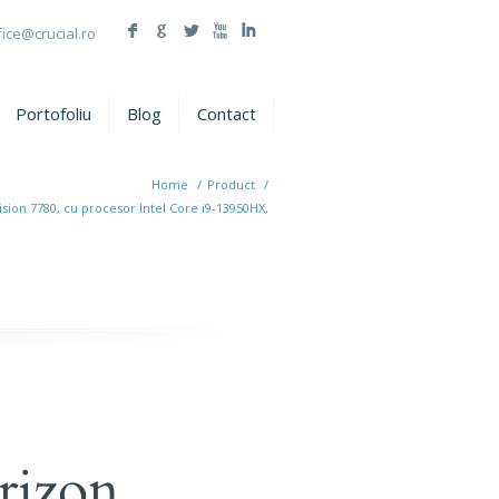
F
G
L
X
I
fice@crucial.ro
Portofoliu
Blog
Contact
Home
/
Product
/
sion 7780, cu procesor Intel Core i9-13950HX,
rizon