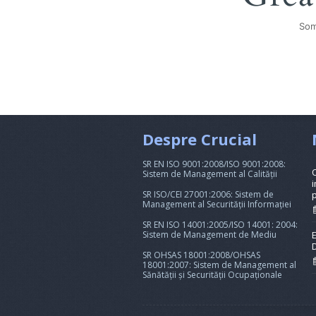
Som
Despre Crucial
SR EN ISO 9001:2008/ISO 9001:2008:
Sistem de Management al Calității
i
SR ISO/CEI 27001:2006: Sistem de
Management al Securității Informației
SR EN ISO 14001:2005/ISO 14001: 2004:
Sistem de Management de Mediu
SR OHSAS 18001:2008/OHSAS
18001:2007: Sistem de Management al
Sănătății și Securității Ocupaționale