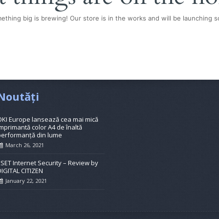
ething big is brewing! Our store is in the works and will be launching s
Noutăți
OKI Europe lansează cea mai mică
mprimantă color A4 de înaltă
performanță din lume
March 26, 2021
ESET Internet Security – Review by
DIGITAL CITIZEN
January 22, 2021