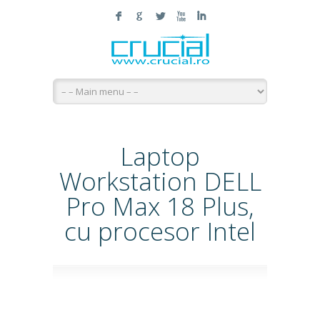
F
G
L
X
I
Laptop
Workstation DELL
Pro Max 18 Plus,
cu procesor Intel