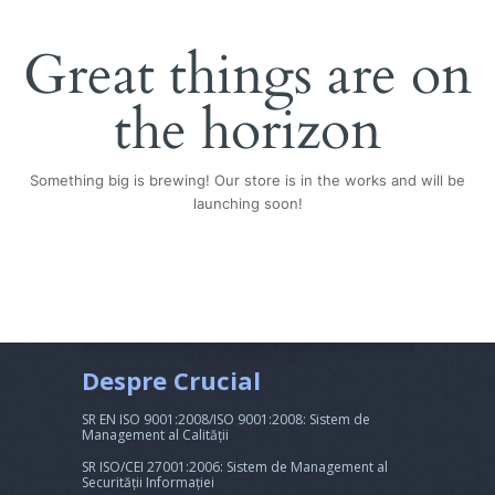
Great things are on
the horizon
Something big is brewing! Our store is in the works and will be
launching soon!
Despre Crucial
SR EN ISO 9001:2008/ISO 9001:2008: Sistem de
Management al Calității
SR ISO/CEI 27001:2006: Sistem de Management al
Securității Informației