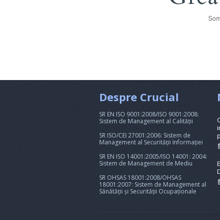
Som
Despre Crucial
SR EN ISO 9001:2008/ISO 9001:2008:
Sistem de Management al Calității
i
SR ISO/CEI 27001:2006: Sistem de
Management al Securității Informației
SR EN ISO 14001:2005/ISO 14001: 2004:
Sistem de Management de Mediu
SR OHSAS 18001:2008/OHSAS
18001:2007: Sistem de Management al
Sănătății și Securității Ocupaționale