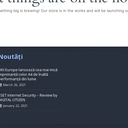
ething big is brewing! Our store is in the works and will be launching s
Noutăți
OKI Europe lansează cea mai mică
mprimantă color A4 de înaltă
performanță din lume
March 26, 2021
ESET Internet Security – Review by
DIGITAL CITIZEN
January 22, 2021