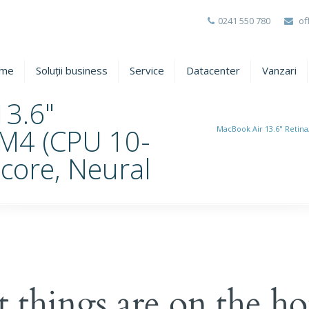
0241 550 780
of
me
Soluții business
Service
Datacenter
Vanzari
13.6"
 M4 (CPU 10-
MacBook Air 13.6" Retin
core, Neural
t things are on the ho