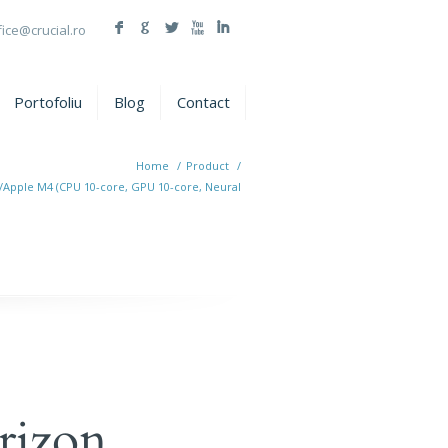
F
G
L
X
I
fice@crucial.ro
Portofoliu
Blog
Contact
Home
/
Product
/
a/Apple M4 (CPU 10-core, GPU 10-core, Neural
rizon