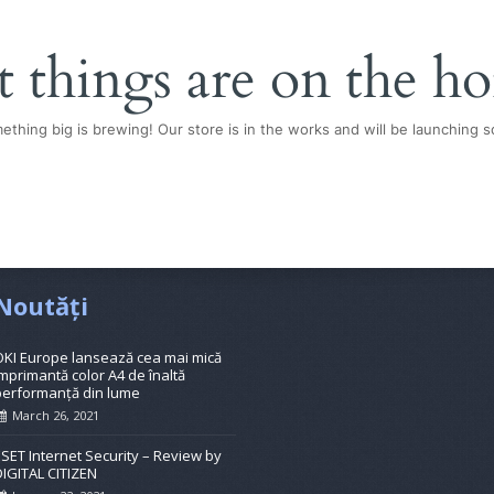
t things are on the ho
ething big is brewing! Our store is in the works and will be launching s
Noutăți
OKI Europe lansează cea mai mică
mprimantă color A4 de înaltă
performanță din lume
March 26, 2021
ESET Internet Security – Review by
DIGITAL CITIZEN