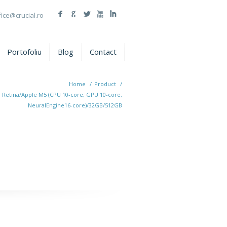
F
G
L
X
I
fice@crucial.ro
Portofoliu
Blog
Contact
Home
/
Product
/
" Retina/Apple M5 (CPU 10-core, GPU 10-core,
NeuralEngine16-core)/32GB/512GB