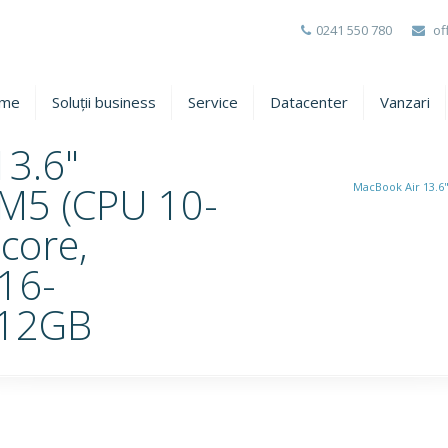
0241 550 780
of
me
Soluții business
Service
Datacenter
Vanzari
13.6"
 M5 (CPU 10-
MacBook Air 13.6
core,
16-
512GB