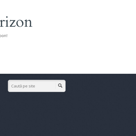
rizon
oon!