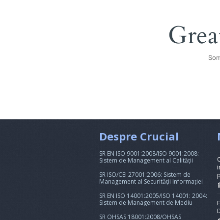
Grea
Som
Despre Crucial
SR EN ISO 9001:2008/ISO 9001:2008:
Sistem de Management al Calității
i
SR ISO/CEI 27001:2006: Sistem de
Management al Securității Informației
SR EN ISO 14001:2005/ISO 14001: 2004:
Sistem de Management de Mediu
SR OHSAS 18001:2008/OHSAS