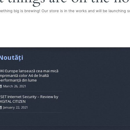
ething big is brewing! Our store is in the works and will be launching s
Noutăți
OKI Europe lansează cea mai mică
mprimantă color A4 de înaltă
performanță din lume
March 26, 2021
ESET Internet Security – Review by
DIGITAL CITIZEN
January 22, 2021