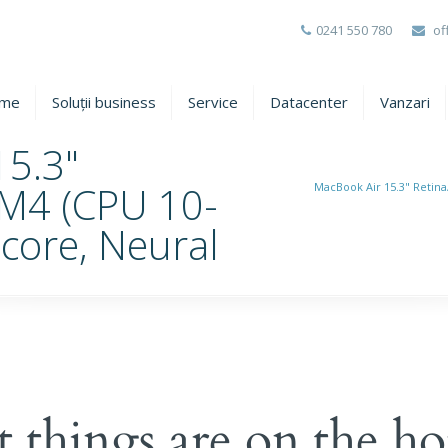
0241 550 780
of
me
Soluții business
Service
Datacenter
Vanzari
15.3"
 M4 (CPU 10-
MacBook Air 15.3" Retin
core, Neural
t things are on the ho