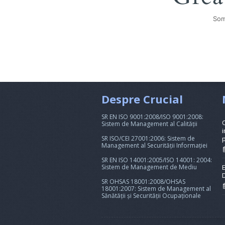
Som
Despre Crucial
SR EN ISO 9001:2008/ISO 9001:2008:
Sistem de Management al Calității
i
SR ISO/CEI 27001:2006: Sistem de
Management al Securității Informației
SR EN ISO 14001:2005/ISO 14001: 2004:
Sistem de Management de Mediu
SR OHSAS 18001:2008/OHSAS
18001:2007: Sistem de Management al
Sănătății și Securității Ocupaționale