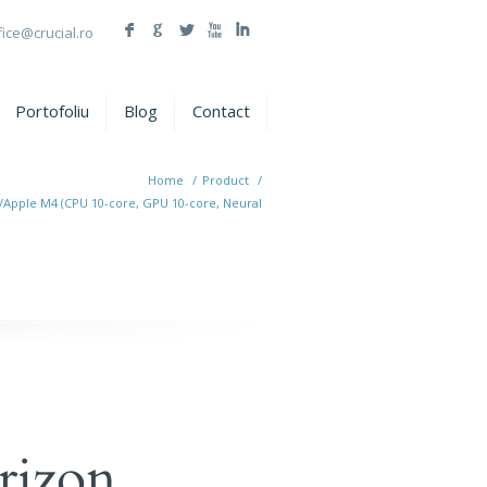
F
G
L
X
I
fice@crucial.ro
Portofoliu
Blog
Contact
Home
/
Product
/
a/Apple M4 (CPU 10-core, GPU 10-core, Neural
rizon