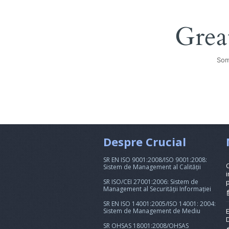
Grea
Som
Despre Crucial
SR EN ISO 9001:2008/ISO 9001:2008:
Sistem de Management al Calității
i
SR ISO/CEI 27001:2006: Sistem de
Management al Securității Informației
SR EN ISO 14001:2005/ISO 14001: 2004:
Sistem de Management de Mediu
SR OHSAS 18001:2008/OHSAS