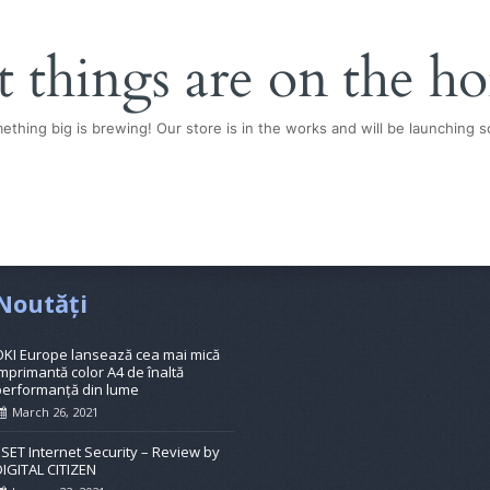
t things are on the ho
ething big is brewing! Our store is in the works and will be launching s
Noutăți
OKI Europe lansează cea mai mică
mprimantă color A4 de înaltă
performanță din lume
March 26, 2021
ESET Internet Security – Review by
DIGITAL CITIZEN