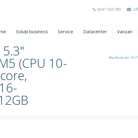
0241 550 780
of
me
Soluții business
Service
Datacenter
Vanzari
15.3"
 M5 (CPU 10-
MacBook Air 15.3
core,
16-
512GB