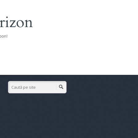
rizon
oon!