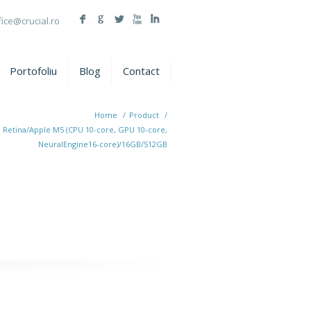
F
G
L
X
I
fice@crucial.ro
Portofoliu
Blog
Contact
Home
/
Product
/
" Retina/Apple M5 (CPU 10-core, GPU 10-core,
NeuralEngine16-core)/16GB/512GB