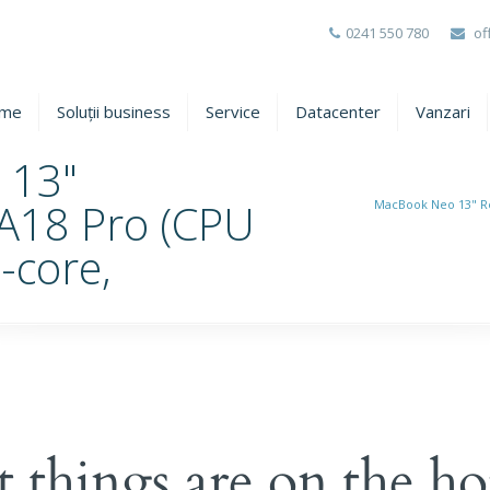
0241 550 780
of
me
Soluții business
Service
Datacenter
Vanzari
 13"
 A18 Pro (CPU
MacBook Neo 13" Re
-core,
t things are on the ho