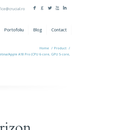
F
G
L
X
I
fice@crucial.ro
Portofoliu
Blog
Contact
Home
/
Product
/
tina/Apple A18 Pro (CPU 6-core, GPU 5-core,
rizon