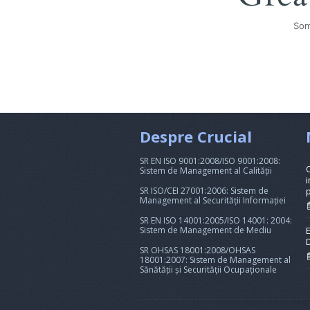
Som
Despre Crucial
SR EN ISO 9001:2008/ISO 9001:2008:
Sistem de Management al Calității
i
SR ISO/CEI 27001:2006: Sistem de
Management al Securității Informației
SR EN ISO 14001:2005/ISO 14001: 2004:
Sistem de Management de Mediu
SR OHSAS 18001:2008/OHSAS
18001:2007: Sistem de Management al
Sănătății și Securității Ocupaționale