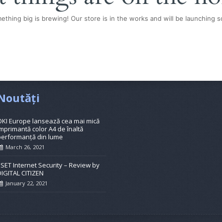
ething big is brewing! Our store is in the works and will be launching s
Noutăți
OKI Europe lansează cea mai mică
mprimantă color A4 de înaltă
performanță din lume
March 26, 2021
ESET Internet Security – Review by
DIGITAL CITIZEN
January 22, 2021