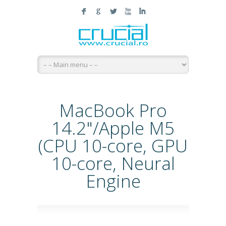
F
G
L
X
I
MacBook Pro
14.2"/Apple M5
(CPU 10-core, GPU
10-core, Neural
Engine