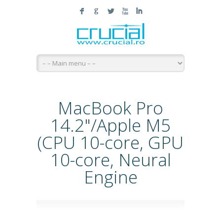
F
G
L
X
I
MacBook Pro
14.2"/Apple M5
(CPU 10-core, GPU
10-core, Neural
Engine