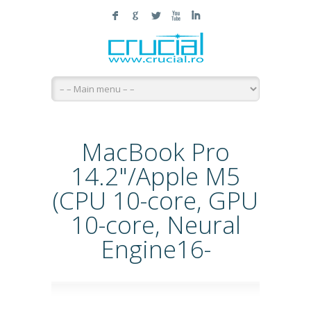
F
G
L
X
I
MacBook Pro
14.2"/Apple M5
(CPU 10-core, GPU
10-core, Neural
Engine16-