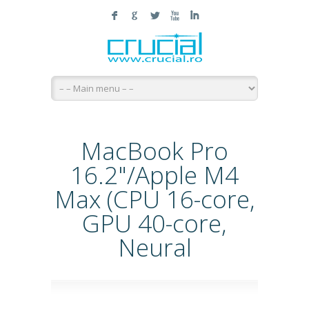
F
G
L
X
I
MacBook Pro
16.2"/Apple M4
Max (CPU 16-core,
GPU 40-core,
Neural